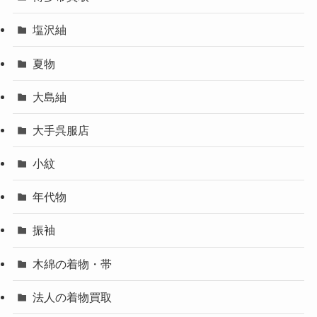
塩沢紬
夏物
大島紬
大手呉服店
小紋
年代物
振袖
木綿の着物・帯
法人の着物買取