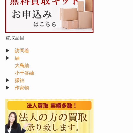
買取品目
▶
訪問着
▶
紬
大島紬
小千谷紬
▶
振袖
▶
作家物