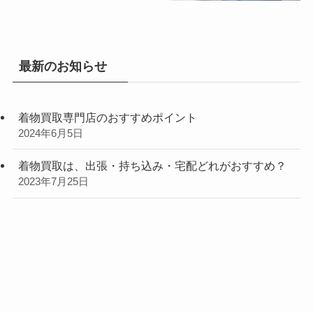
最新のお知らせ
着物買取専門店のおすすめポイント
2024年6月5日
着物買取は、出張・持ち込み・宅配どれがおすすめ？
2023年7月25日
加賀友禅作家、水野博の着物を買取致します
2023年3月6日
買取WEB申込（個人）
買取WEB申込（法人）
メール問合せ
加賀友禅作家、由水十久の着物を高額買取致します
2023年2月24日
紬のお着物を15点まとめて買取しました。【東京都の