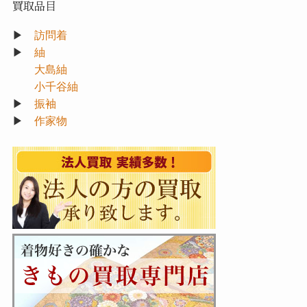
買取品目
▶
訪問着
▶
紬
大島紬
小千谷紬
▶
振袖
▶
作家物