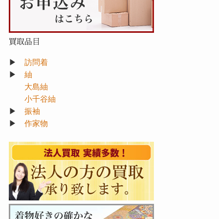
買取品目
▶
訪問着
▶
紬
大島紬
小千谷紬
▶
振袖
▶
作家物