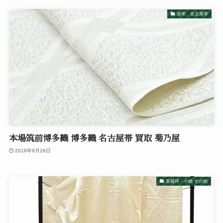
袋帯、名古屋帯
本場筑前博多織 博多織 名古屋帯 買取 菊乃屋
2018年9月26日
長襦袢・小物 その他