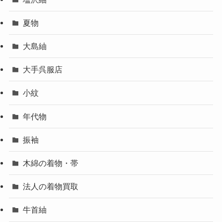
夏物
大島紬
大手呉服店
小紋
年代物
振袖
木綿の着物・帯
法人の着物買取
牛首紬