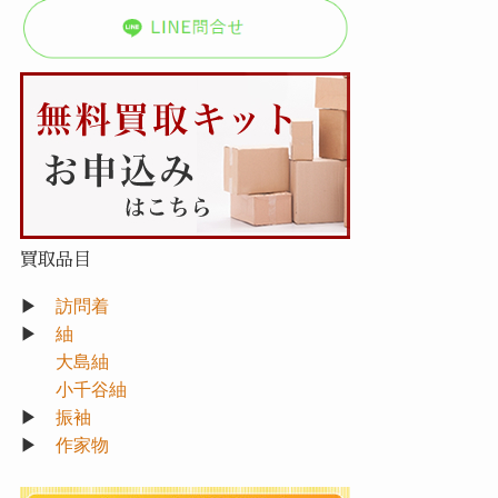
買取品目
▶
訪問着
▶
紬
大島紬
小千谷紬
▶
振袖
▶
作家物