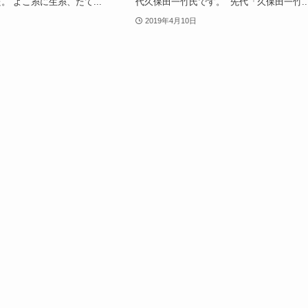
。 よこ糸に生糸、たて...
代久保田一竹氏です。 先代「久保田一竹..
2019年4月10日