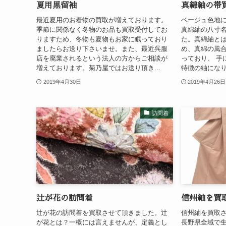
夏用黒留袖
真綿紬の帯
最近夏用のお着物の買取が増えております。
ベージュ色地
季節に関係なく冬物のお品も買取受付してお
真綿紬の八寸
りますため、冬物も夏物もお家に眠っており
た。真綿紬と
ましたらお送り下さいませ。また、最近呉服
め、真綿の風
店を廃業されるという法人の方からご相談が
っており、 手
増えております。菊乃屋ではお送り頂き...
特徴の紬になり
2019年4月30日
2019年4月26日
訪問着
辻が花の訪問着
信州紬を買
辻が花の訪問着を買取させて頂きました。辻
信州紬を買取
が花とは？一概には言えませんが、定義とし
長野県全域で