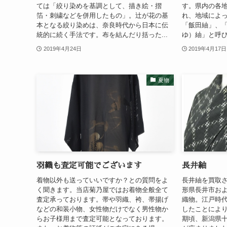
ては「絞り染めを基調として、描き絵・摺
す。県内の各
箔・刺繍などを併用したもの」。辻が花の基
れ、地域によ
本となる絞り染めは、奈良時代から日本に伝
「飯田紬」、
統的に続く手法です。布を結んだり括った...
ゆ）紬」と呼び
2019年4月24日
2019年4月17日
夏物
羽織も査定可能でございます
長井紬
着物以外も送っていいですか？との質問をよ
長井紬を買取
く聞きます。当店菊乃屋ではお着物全般全て
形県長井市お
査定承っております。帯や羽織、袴、帯揚げ
織物。江戸時
などの和装小物、女性物だけでなく男性物か
したことにより
らお子様用まで査定可能となっております。
期頃、新潟県