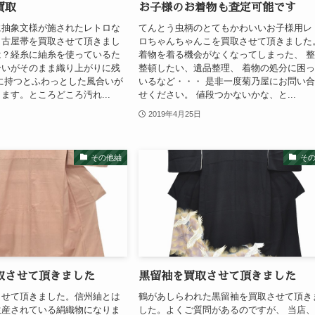
買取
お子様のお着物も査定可能です
に抽象文様が施されたレトロな
てんとう虫柄のとてもかわいいお子様用レ
名古屋帯を買取させて頂きまし
ロちゃんちゃんこを買取させて頂きました
は？経糸に紬糸を使っているた
着物を着る機会がなくなってしまった、 
合いがそのまま織り上がりに残
整頓したい、遺品整理、 着物の処分に困
に持つとふわっとした風合いが
いるなど・・・ 是非一度菊乃屋にお問い
ます。ところどころ汚れ...
せください。 値段つかないかな、と...
2019年4月25日
その他紬
そ
取させて頂きました
黒留袖を買取させて頂きました
させて頂きました。信州紬とは
鶴があしらわれた黒留袖を買取させて頂き
生産されている絹織物になりま
した。よくご質問があるのですが、 当店