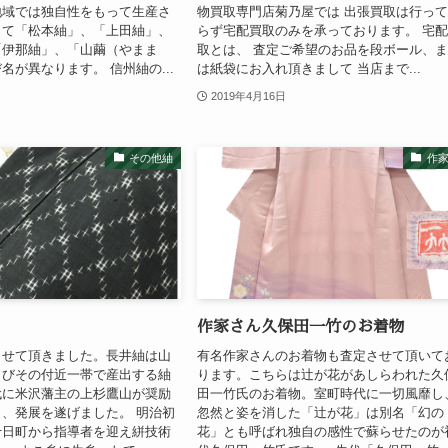
地域では独自性をもって生産さ
物買取専門店菊乃屋では 出張買取は行っ
って「松本紬」、「上田紬」、
らず宅配買取のみを承っております。 宅
「伊那紬」、「山繭（やまま
取とは、 査定ご希望のお品を段ボール、
名が異なります。 信州紬の...
は紙袋にお入れ頂きまして 当店まで...
2019年4月16日
その他紬
作
作家さん久保田一竹のお着物
させて頂きました。長井紬は山
有名作家さんのお着物も査定させて頂いて
よびその付近一帯で産出する紬
ります。こちらは辻が花があしらわれた久
代に米沢藩主の上杉鷹山が奨励
田一竹氏のお着物。室町時代に一切風靡し
、発展を遂げました。 明治初
忽然と姿を消した「辻が花」は別名「幻の
十日町から指導者を迎え絣技術
花」とも呼ばれ独自の感性で蘇らせたのが