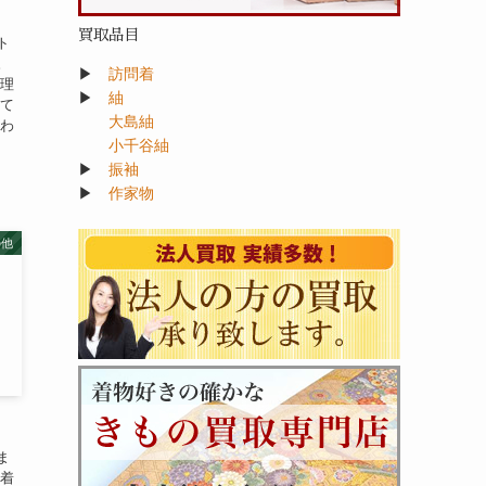
買取品目
ト
。
▶
訪問着
整理
▶
紬
って
大島紬
合わ
小千谷紬
▶
振袖
▶
作家物
の他
ま
、着