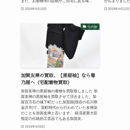
また、お着物等の証紙がご自宅にある場...
が広まりました
2019年4月15日
2019年4月12日
その他
加賀友禅の買取、【黒留袖】なら菊
乃屋へ（宅配着物買取）
加賀友禅の黒留袖の着物を買取致しました 加
賀友禅の黒留袖を買取させて頂きました。加
賀百万石の城下町だった加賀国(現在の石川県
金沢市)で、室町時代から行われていた友禅染
のことを加賀友禅と言います。 経済産業大臣
指定の伝統的工芸品でもある加賀友...
2019年4月8日