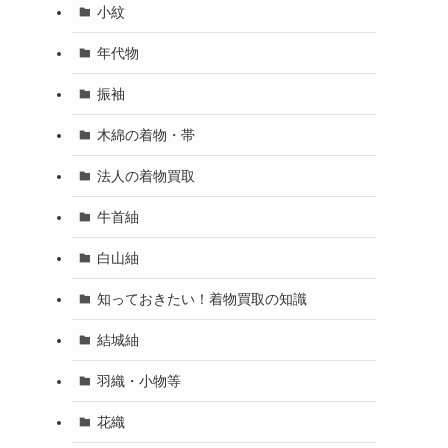
小紋
年代物
振袖
木綿の着物・帯
法人の着物買取
牛首紬
白山紬
知っておきたい！着物買取の知識
結城紬
羽織・小物等
花織