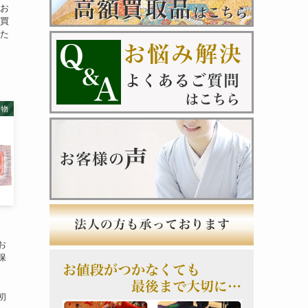
てお
配買
また
家物
お
保
、
初