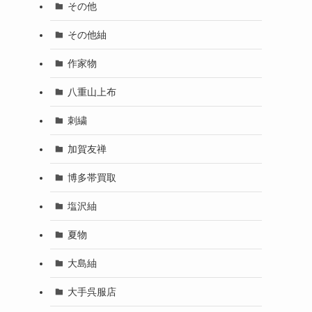
その他
その他紬
作家物
八重山上布
刺繍
加賀友禅
博多帯買取
塩沢紬
夏物
大島紬
大手呉服店