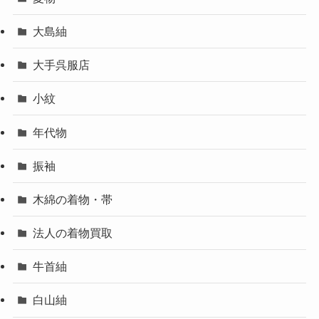
大島紬
大手呉服店
小紋
年代物
振袖
木綿の着物・帯
法人の着物買取
牛首紬
白山紬