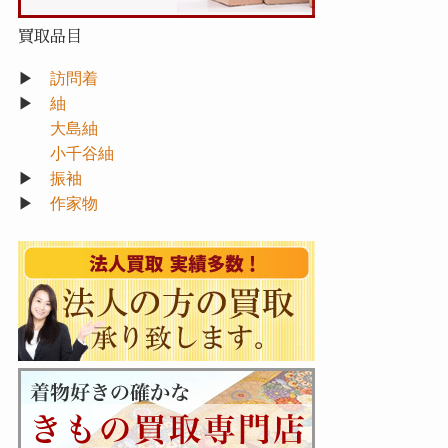
買取品目
▶
訪問着
▶
紬
大島紬
小千谷紬
▶
振袖
▶
作家物