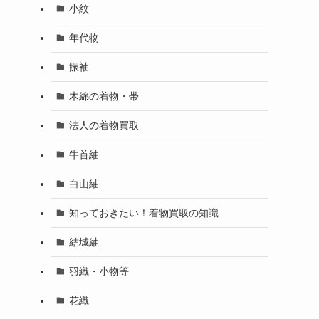
小紋
年代物
振袖
木綿の着物・帯
法人の着物買取
牛首紬
白山紬
知っておきたい！着物買取の知識
結城紬
羽織・小物等
花織