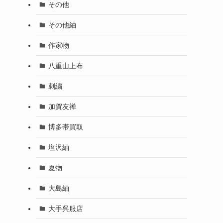
その他
その他紬
作家物
八重山上布
刺繍
加賀友禅
博多帯買取
塩沢紬
夏物
大島紬
大手呉服店