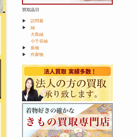
買取品目
▶
訪問着
▶
紬
大島紬
小千谷紬
▶
振袖
▶
作家物