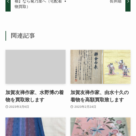
袖】なら菊乃屋へ（宅配着
長井紬
物買取）
関連記事
加賀友禅作家、水野博の着
加賀友禅作家、由水十久の
物を買取致します
着物を高額買取致します
2023年3月6日
2023年2月24日