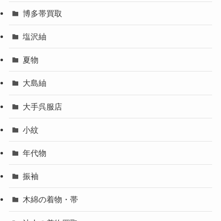
博多帯買取
塩沢紬
夏物
大島紬
大手呉服店
小紋
年代物
振袖
木綿の着物・帯