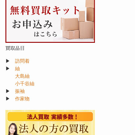
買取品目
▶
訪問着
▶
紬
大島紬
小千谷紬
▶
振袖
▶
作家物