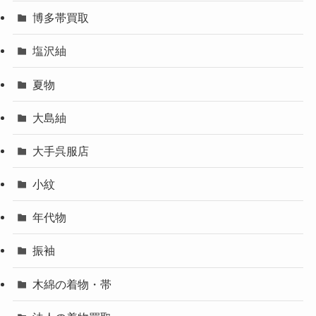
博多帯買取
塩沢紬
夏物
大島紬
大手呉服店
小紋
年代物
振袖
木綿の着物・帯