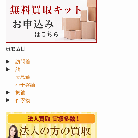
買取品目
▶
訪問着
▶
紬
大島紬
小千谷紬
▶
振袖
▶
作家物