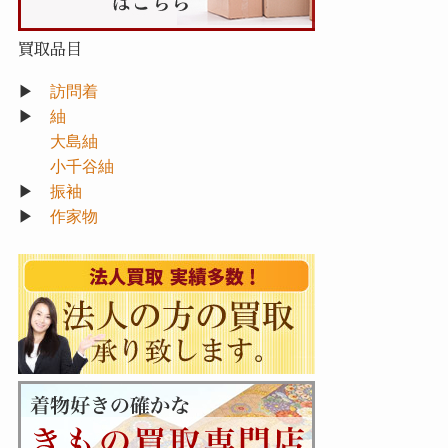
買取品目
▶
訪問着
▶
紬
大島紬
小千谷紬
▶
振袖
▶
作家物