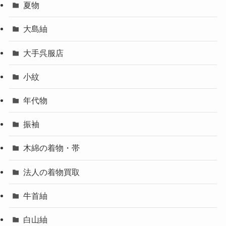
夏物
大島紬
大手呉服店
小紋
年代物
振袖
木綿の着物・帯
法人の着物買取
牛首紬
白山紬