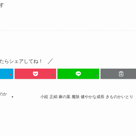
す
たらシェアしてね！
ものか
小紋 正絹 麻の葉 魔除 健やかな成長 きものかいとり