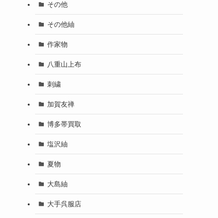
その他
その他紬
作家物
八重山上布
刺繍
加賀友禅
博多帯買取
塩沢紬
夏物
大島紬
大手呉服店