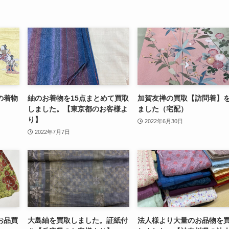
の着物
紬のお着物を15点まとめて買取
加賀友禅の買取【訪問着】
しました。【東京都のお客様よ
ました（宅配）
り】
2022年6月30日
2022年7月7日
お品買
大島紬を買取しました。証紙付
法人様より大量のお品物を