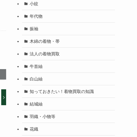
小紋
年代物
振袖
木綿の着物・帯
法人の着物買取
牛首紬
白山紬
知っておきたい！着物買取の知識
結城紬
羽織・小物等
花織