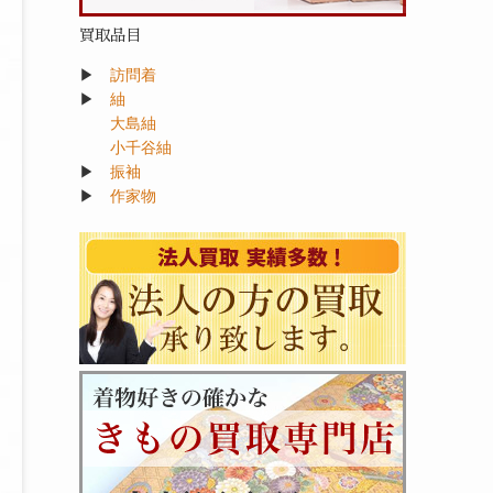
買取品目
▶
訪問着
▶
紬
大島紬
小千谷紬
▶
振袖
▶
作家物